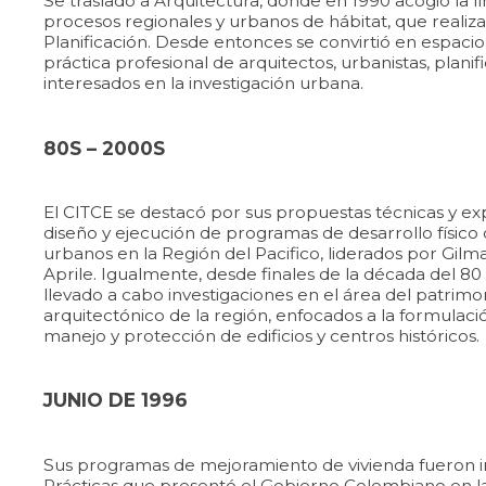
Se trasladó a Arquitectura, donde en 1990 acogió la 
procesos regionales y urbanos de hábitat, que reali
Planificación. Desde entonces se convirtió en espacio
práctica profesional de arquitectos, urbanistas, plani
interesados en la investigación urbana.
80S – 2000S
El CITCE se destacó por sus propuestas técnicas y ex
diseño y ejecución de programas de desarrollo físico
urbanos en la Región del Pacifico, liderados por Gil
Aprile. Igualmente, desde finales de la década del 80 
llevado a cabo investigaciones en el área del patrim
arquitectónico de la región, enfocados a la formulaci
manejo y protección de edificios y centros históricos.
JUNIO DE 1996
Sus programas de mejoramiento de vivienda fueron in
Prácticas que presentó el Gobierno Colombiano en l