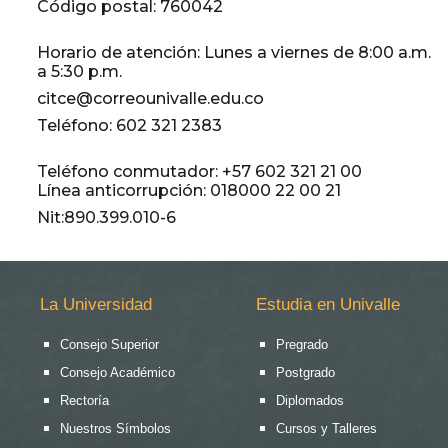
Código postal: 760042
Horario de atención: Lunes a viernes de 8:00 a.m.
a 5:30 p.m.
citce@correounivalle.edu.co
Teléfono: 602 321 2383
Teléfono conmutador: +57 602 321 21 00
Línea anticorrupción: 018000 22 00 21
Nit:890.399.010-6
La Universidad
Estudia en Univalle
Consejo Superior
Pregrado
Consejo Académico
Postgrado
Rectoría
Diplomados
Nuestros Símbolos
Cursos y Talleres