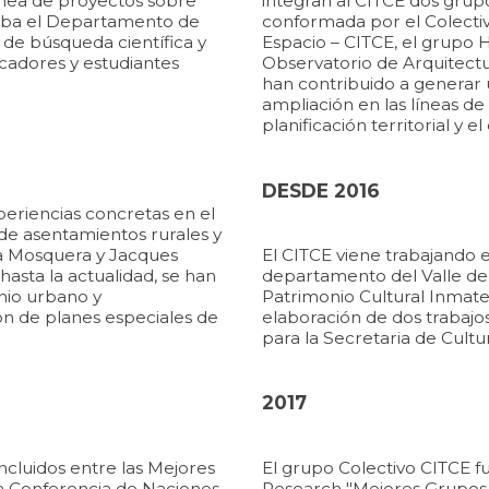
línea de proyectos sobre
integran al CITCE dos grup
zaba el Departamento de
conformada por el Colectiv
 de búsqueda científica y
Espacio – CITCE, el grupo H
ficadores y estudiantes
Observatorio de Arquitec
han contribuido a generar 
ampliación en las líneas de
planificación territorial y e
DESDE 2016
periencias concretas en el
 de asentamientos rurales y
ma Mosquera y Jacques
El CITCE viene trabajando 
hasta la actualidad, se han
departamento del Valle del 
onio urbano y
Patrimonio Cultural Inmater
ón de planes especiales de
elaboración de dos trabajos
para la Secretaria de Cult
2017
cluidos entre las Mejores
El grupo Colectivo CITCE f
a Conferencia de Naciones
Research "Mejores Grupos 