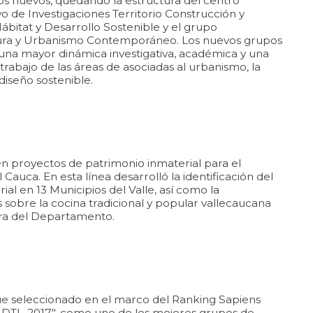
os nuevos, quedando la estructura del centro
o de Investigaciones Territorio Construcción y
ábitat y Desarrollo Sostenible y el grupo
tura y Urbanismo Contemporáneo. Los nuevos grupos
una mayor dinámica investigativa, académica y una
 trabajo de las áreas de asociadas al urbanismo, la
l diseño sostenible.
en proyectos de patrimonio inmaterial para el
Cauca. En esta línea desarrolló la identificación del
ial en 13 Municipios del Valle, así como la
 sobre la cocina tradicional y popular vallecaucana
ura del Departamento.
ue seleccionado en el marco del Ranking Sapiens
DTI -2017", como uno de los mejores grupos de