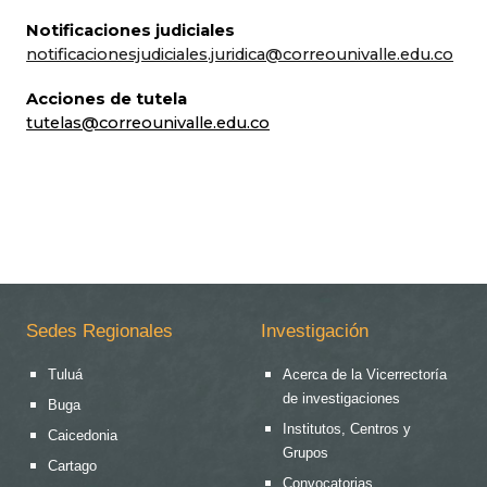
Notificaciones judiciales
notificacionesjudiciales.juridica@correounivalle.edu.co
Acciones de tutela
tutelas@correounivalle.edu.co
Sedes Regionales
Investigación
Tuluá
Acerca de la Vicerrectoría
de investigaciones
Buga
Institutos, Centros y
Caicedonia
Grupos
Cartago
Convocatorias